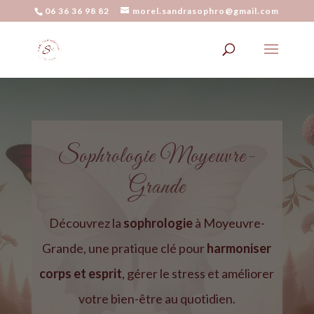
06 36 36 98 82
morel.sandrasophro@gmail.com
Sophrologie
Moyeuvre-
Grande
Découvrez la
sophrologie
à Moyeuvre-
Grande, une pratique clé pour
harmoniser
corps et esprit
, gérer le stress et améliorer
votre bien-être au quotidien.