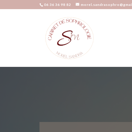
06 36 36 98 82
morel.sandrasophro@gmai