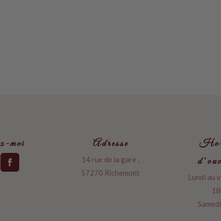
z-moi
Adresse
Hor
14 rue de la gare ,
d’ouv
57270 Richemont
Lundi au 
18
Samedi