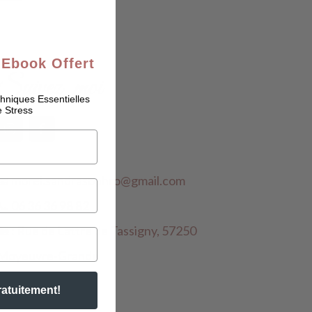
 Ebook Offert
Suivez-moi
chniques Essentielles
e Stress
📧
morel.sandrasophro@gmail.com
📞 06 36 36 98 82
🏡 : Rue de Lattre de Tassigny, 57250
Moyeuvre-Grande
ratuitement!