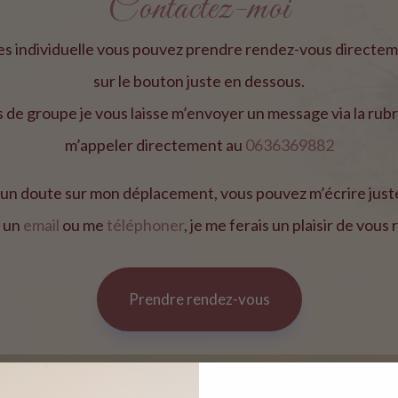
Contactez-moi
es individuelle vous pouvez prendre rendez-vous directem
sur le bouton juste en dessous.
 de groupe je vous laisse m’envoyer un message via la rubr
m’appeler directement au
0636369882
z un doute sur mon déplacement, vous pouvez m’écrire just
 un
email
ou me
téléphoner
, je me ferais un plaisir de vous
Prendre rendez-vous