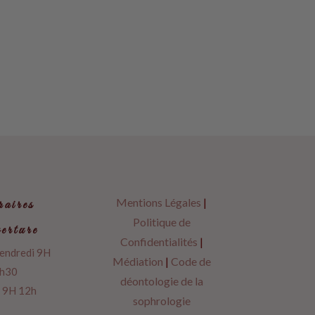
Mentions Légales
|
aires
Politique de
erture
Confidentialités
|
vendredi 9H
Médiation
|
Code de
h30
déontologie de la
 9H 12h
sophrologie