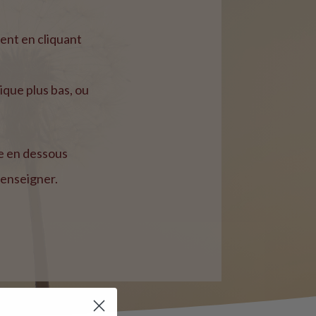
ent en cliquant
ique plus bas, ou
e en dessous
 renseigner.